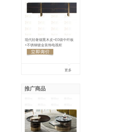
现代轻奢烟熏木皮+E0级中纤板
+不锈钢镀金装饰电视柜
更多
推广商品