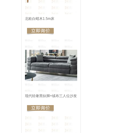
北欧白蜡木1.5m床
现代轻奢黑钛脚+绒布三人位沙发