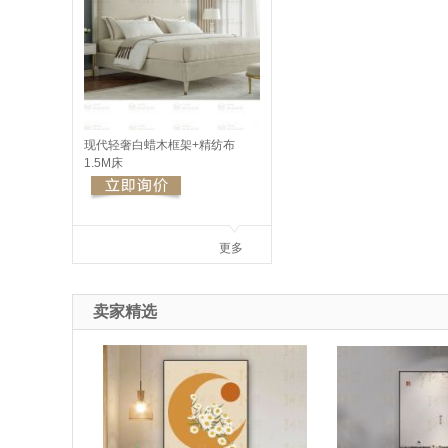
现代轻奢白蜡木框架+精纺布
1.5M床
更多
卖家精选