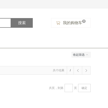
0
搜索
我的购物车
收起筛选
共
个结果
/
共页，到第
页
确定