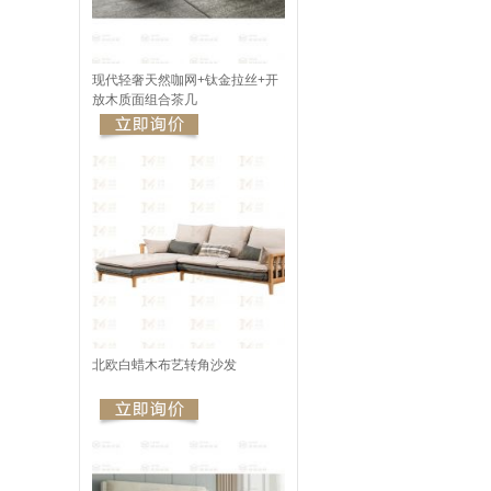
现代轻奢天然咖网+钛金拉丝+开
放木质面组合茶几
北欧白蜡木布艺转角沙发